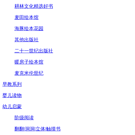
耕林文化精选好书
麦田绘本馆
海豚绘本花园
其他出版社
二十一世纪出版社
暖房子绘本馆
麦克米伦世纪
早教系列
婴儿读物
幼儿启蒙
阶级阅读
翻翻|洞洞|立体|触摸书