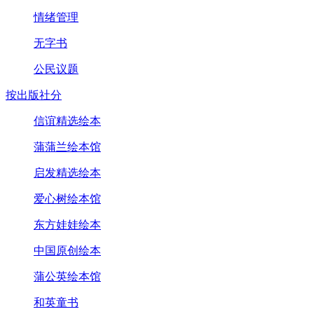
情绪管理
无字书
公民议题
按出版社分
信谊精选绘本
蒲蒲兰绘本馆
启发精选绘本
爱心树绘本馆
东方娃娃绘本
中国原创绘本
蒲公英绘本馆
和英童书