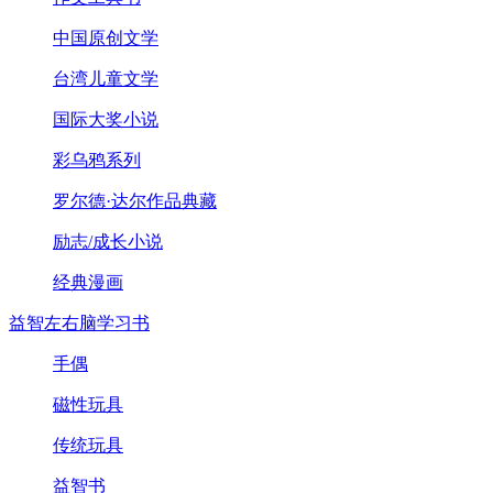
中国原创文学
台湾儿童文学
国际大奖小说
彩乌鸦系列
罗尔德·达尔作品典藏
励志/成长小说
经典漫画
益智左右脑学习书
手偶
磁性玩具
传统玩具
益智书