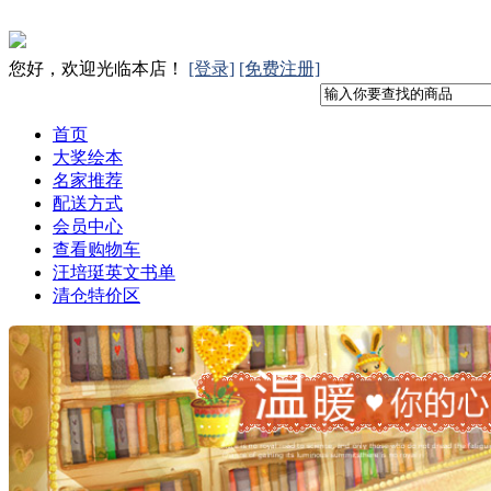
您好，欢迎光临本店！
[登录]
[免费注册]
首页
大奖绘本
名家推荐
配送方式
会员中心
查看购物车
汪培珽英文书单
清仓特价区