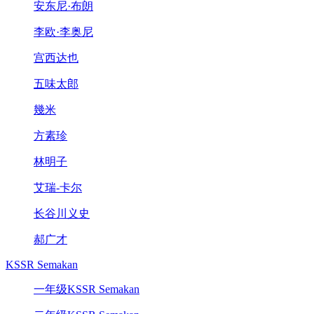
安东尼·布朗
李欧·李奥尼
宫西达也
五味太郎
幾米
方素珍
林明子
艾瑞-卡尔
长谷川义史
郝广才
KSSR Semakan
一年级KSSR Semakan