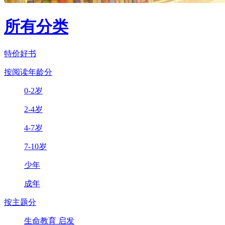
所有分类
特价好书
按阅读年龄分
0-2岁
2-4岁
4-7岁
7-10岁
少年
成年
按主题分
生命教育 启发