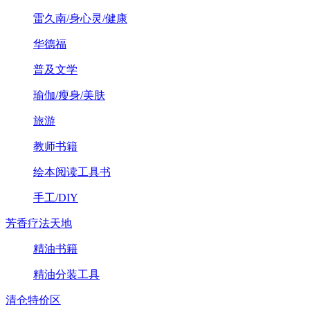
雷久南/身心灵/健康
华德福
普及文学
瑜伽/瘦身/美肤
旅游
教师书籍
绘本阅读工具书
手工/DIY
芳香疗法天地
精油书籍
精油分装工具
清仓特价区