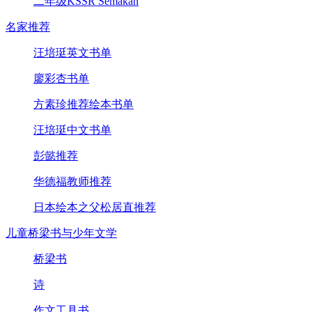
二年级KSSR Semakan
名家推荐
汪培珽英文书单
廖彩杏书单
方素珍推荐绘本书单
汪培珽中文书单
彭懿推荐
华德福教师推荐
日本绘本之父松居直推荐
儿童桥梁书与少年文学
桥梁书
诗
作文工具书