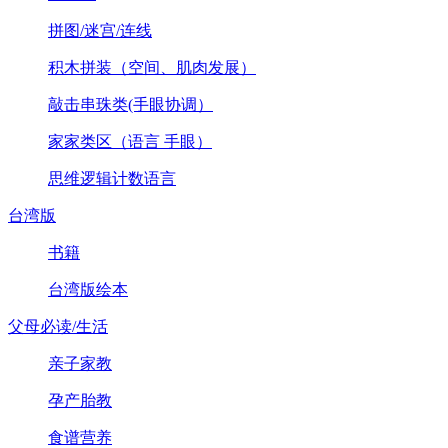
拼图/迷宫/连线
积木拼装（空间、肌肉发展）
敲击串珠类(手眼协调）
家家类区（语言 手眼）
思维逻辑计数语言
台湾版
书籍
台湾版绘本
父母必读/生活
亲子家教
孕产胎教
食谱营养