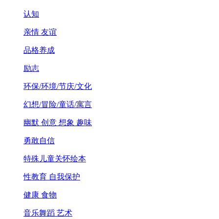
认知
亲情 友谊
品格养成
励志
环保/环境/节庆/文化
幻想/冒险/童话/寓言
幽默 创意 想象 趣味
勇敢自信
特殊儿童关怀绘本
性教育 自我保护
健康 食物
音乐舞蹈 艺术