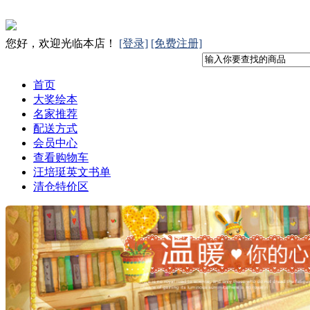
您好，欢迎光临本店！
[登录]
[免费注册]
首页
大奖绘本
名家推荐
配送方式
会员中心
查看购物车
汪培珽英文书单
清仓特价区