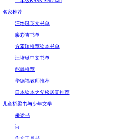
二年级KSSR Semakan
名家推荐
汪培珽英文书单
廖彩杏书单
方素珍推荐绘本书单
汪培珽中文书单
彭懿推荐
华德福教师推荐
日本绘本之父松居直推荐
儿童桥梁书与少年文学
桥梁书
诗
作文工具书