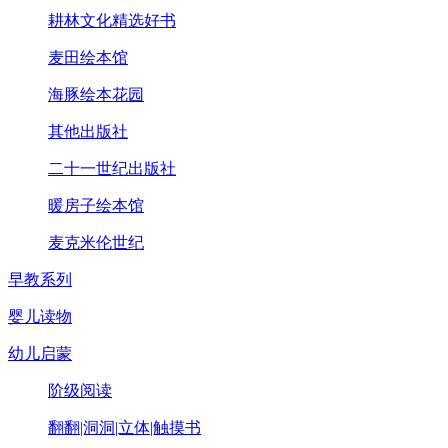
耕林文化精选好书
麦田绘本馆
海豚绘本花园
其他出版社
二十一世纪出版社
暖房子绘本馆
麦克米伦世纪
早教系列
婴儿读物
幼儿启蒙
阶级阅读
翻翻|洞洞|立体|触摸书