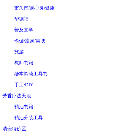
雷久南/身心灵/健康
华德福
普及文学
瑜伽/瘦身/美肤
旅游
教师书籍
绘本阅读工具书
手工/DIY
芳香疗法天地
精油书籍
精油分装工具
清仓特价区