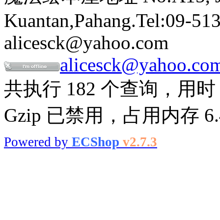
Kuantan,Pahang.Tel:09-513
alicesck@yahoo.com
alicesck@yahoo.co
共执行 182 个查询，用时 0
Gzip 已禁用，占用内存 6.4
Powered by
ECShop
v2.7.3