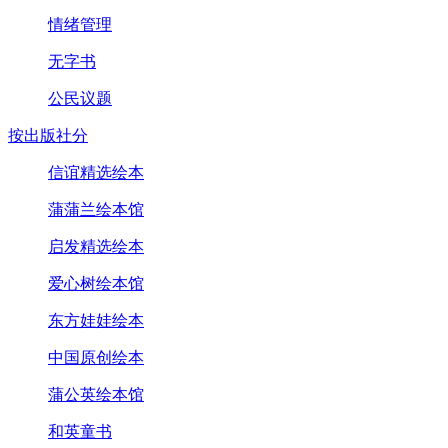
情绪管理
无字书
公民议题
按出版社分
信谊精选绘本
蒲蒲兰绘本馆
启发精选绘本
爱心树绘本馆
东方娃娃绘本
中国原创绘本
蒲公英绘本馆
和英童书