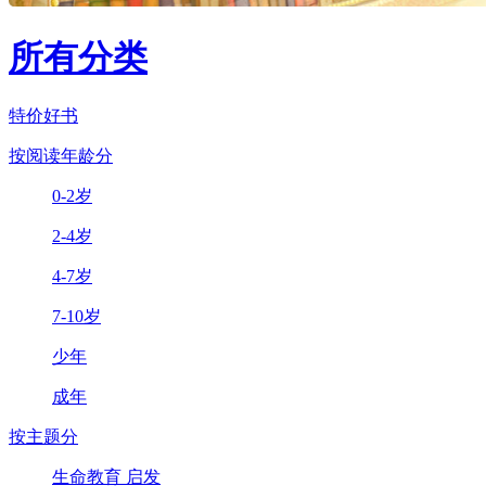
所有分类
特价好书
按阅读年龄分
0-2岁
2-4岁
4-7岁
7-10岁
少年
成年
按主题分
生命教育 启发