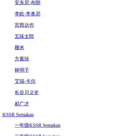
安东尼·布朗
李欧·李奥尼
宫西达也
五味太郎
幾米
方素珍
林明子
艾瑞-卡尔
长谷川义史
郝广才
KSSR Semakan
一年级KSSR Semakan