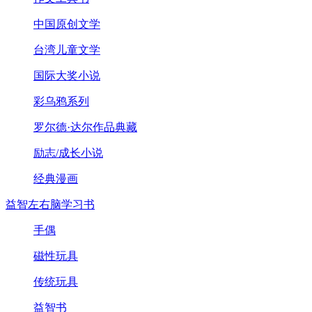
中国原创文学
台湾儿童文学
国际大奖小说
彩乌鸦系列
罗尔德·达尔作品典藏
励志/成长小说
经典漫画
益智左右脑学习书
手偶
磁性玩具
传统玩具
益智书