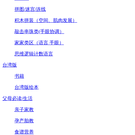
拼图/迷宫/连线
积木拼装（空间、肌肉发展）
敲击串珠类(手眼协调）
家家类区（语言 手眼）
思维逻辑计数语言
台湾版
书籍
台湾版绘本
父母必读/生活
亲子家教
孕产胎教
食谱营养