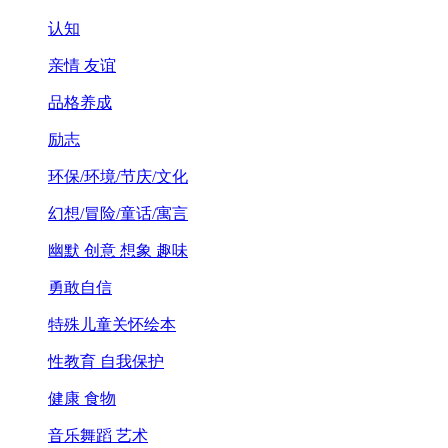
认知
亲情 友谊
品格养成
励志
环保/环境/节庆/文化
幻想/冒险/童话/寓言
幽默 创意 想象 趣味
勇敢自信
特殊儿童关怀绘本
性教育 自我保护
健康 食物
音乐舞蹈 艺术