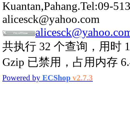
Kuantan,Pahang.Tel:09-513
alicesck@yahoo.com
alicesck@yahoo.co
共执行 32 个查询，用时 1.
Gzip 已禁用，占用内存 6.4
Powered by
ECShop
v2.7.3