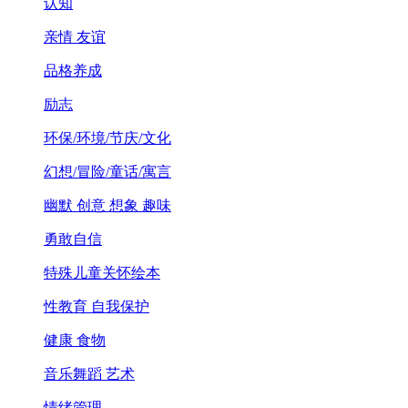
认知
亲情 友谊
品格养成
励志
环保/环境/节庆/文化
幻想/冒险/童话/寓言
幽默 创意 想象 趣味
勇敢自信
特殊儿童关怀绘本
性教育 自我保护
健康 食物
音乐舞蹈 艺术
情绪管理