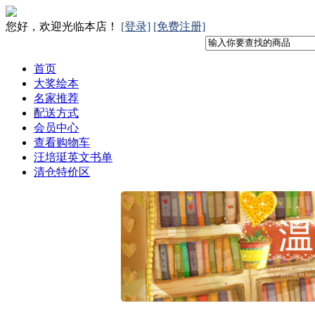
您好，欢迎光临本店！
[登录]
[免费注册]
首页
大奖绘本
名家推荐
配送方式
会员中心
查看购物车
汪培珽英文书单
清仓特价区