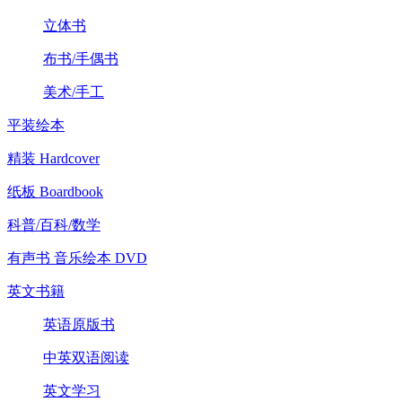
立体书
布书/手偶书
美术/手工
平装绘本
精装 Hardcover
纸板 Boardbook
科普/百科/数学
有声书 音乐绘本 DVD
英文书籍
英语原版书
中英双语阅读
英文学习