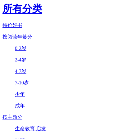
所有分类
特价好书
按阅读年龄分
0-2岁
2-4岁
4-7岁
7-10岁
少年
成年
按主题分
生命教育 启发