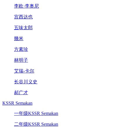
李欧·李奥尼
宫西达也
五味太郎
幾米
方素珍
林明子
艾瑞-卡尔
长谷川义史
郝广才
KSSR Semakan
一年级KSSR Semakan
二年级KSSR Semakan