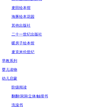
麦田绘本馆
海豚绘本花园
其他出版社
二十一世纪出版社
暖房子绘本馆
麦克米伦世纪
早教系列
婴儿读物
幼儿启蒙
阶级阅读
翻翻|洞洞|立体|触摸书
洗澡书