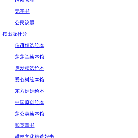
无字书
公民议题
按出版社分
信谊精选绘本
蒲蒲兰绘本馆
启发精选绘本
爱心树绘本馆
东方娃娃绘本
中国原创绘本
蒲公英绘本馆
和英童书
耕林文化精选好书