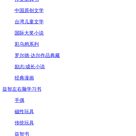
中国原创文学
台湾儿童文学
国际大奖小说
彩乌鸦系列
罗尔德·达尔作品典藏
励志/成长小说
经典漫画
益智左右脑学习书
手偶
磁性玩具
传统玩具
益智书