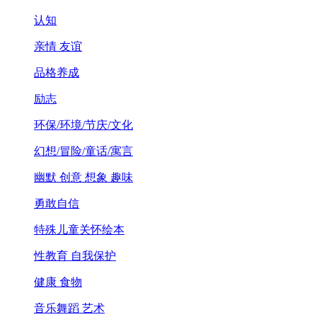
认知
亲情 友谊
品格养成
励志
环保/环境/节庆/文化
幻想/冒险/童话/寓言
幽默 创意 想象 趣味
勇敢自信
特殊儿童关怀绘本
性教育 自我保护
健康 食物
音乐舞蹈 艺术