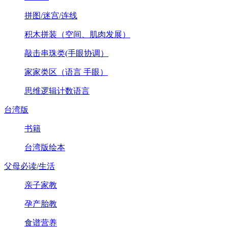
拼图/迷宫/连线
积木拼装（空间、肌肉发展）
敲击串珠类(手眼协调）
家家类区（语言 手眼）
思维逻辑计数语言
台湾版
书籍
台湾版绘本
父母必读/生活
亲子家教
孕产胎教
食谱营养