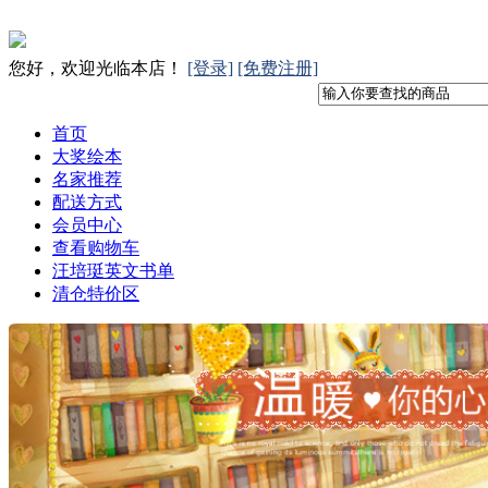
您好，欢迎光临本店！
[登录]
[免费注册]
首页
大奖绘本
名家推荐
配送方式
会员中心
查看购物车
汪培珽英文书单
清仓特价区