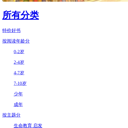
所有分类
特价好书
按阅读年龄分
0-2岁
2-4岁
4-7岁
7-10岁
少年
成年
按主题分
生命教育 启发