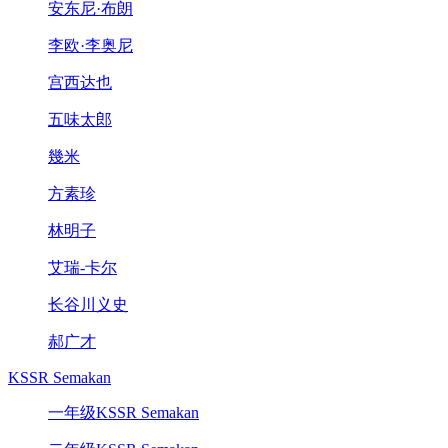
安东尼·布朗
李欧·李奥尼
宫西达也
五味太郎
幾米
方素珍
林明子
艾瑞-卡尔
长谷川义史
郝广才
KSSR Semakan
一年级KSSR Semakan