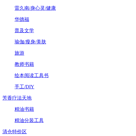
雷久南/身心灵/健康
华德福
普及文学
瑜伽/瘦身/美肤
旅游
教师书籍
绘本阅读工具书
手工/DIY
芳香疗法天地
精油书籍
精油分装工具
清仓特价区