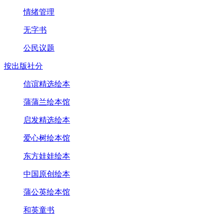
情绪管理
无字书
公民议题
按出版社分
信谊精选绘本
蒲蒲兰绘本馆
启发精选绘本
爱心树绘本馆
东方娃娃绘本
中国原创绘本
蒲公英绘本馆
和英童书