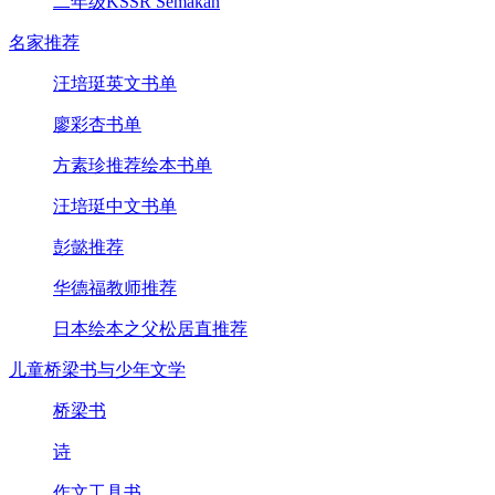
二年级KSSR Semakan
名家推荐
汪培珽英文书单
廖彩杏书单
方素珍推荐绘本书单
汪培珽中文书单
彭懿推荐
华德福教师推荐
日本绘本之父松居直推荐
儿童桥梁书与少年文学
桥梁书
诗
作文工具书