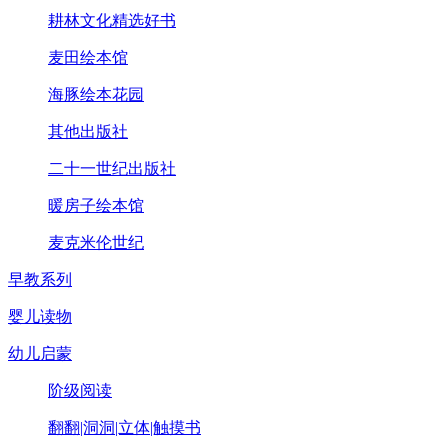
耕林文化精选好书
麦田绘本馆
海豚绘本花园
其他出版社
二十一世纪出版社
暖房子绘本馆
麦克米伦世纪
早教系列
婴儿读物
幼儿启蒙
阶级阅读
翻翻|洞洞|立体|触摸书