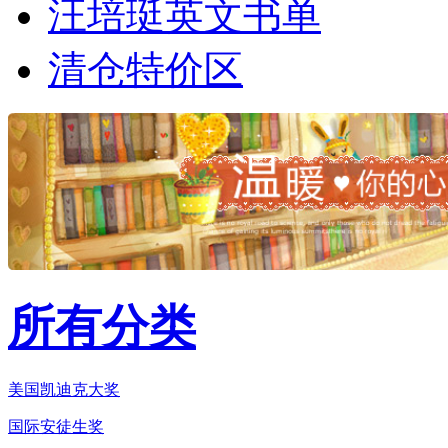
汪培珽英文书单
清仓特价区
所有分类
美国凯迪克大奖
国际安徒生奖