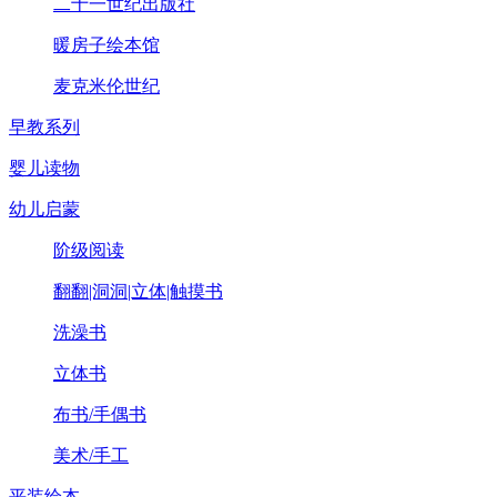
二十一世纪出版社
暖房子绘本馆
麦克米伦世纪
早教系列
婴儿读物
幼儿启蒙
阶级阅读
翻翻|洞洞|立体|触摸书
洗澡书
立体书
布书/手偶书
美术/手工
平装绘本