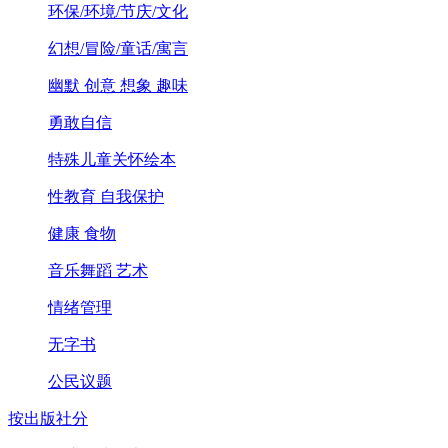
环保/环境/节庆/文化
幻想/冒险/童话/寓言
幽默 创意 想象 趣味
勇敢自信
特殊儿童关怀绘本
性教育 自我保护
健康 食物
音乐舞蹈 艺术
情绪管理
无字书
公民议题
按出版社分