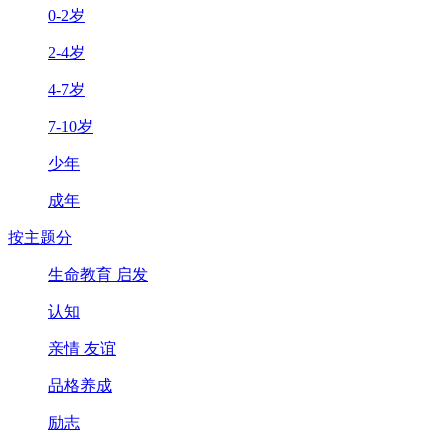
0-2岁
2-4岁
4-7岁
7-10岁
少年
成年
按主题分
生命教育 启发
认知
亲情 友谊
品格养成
励志