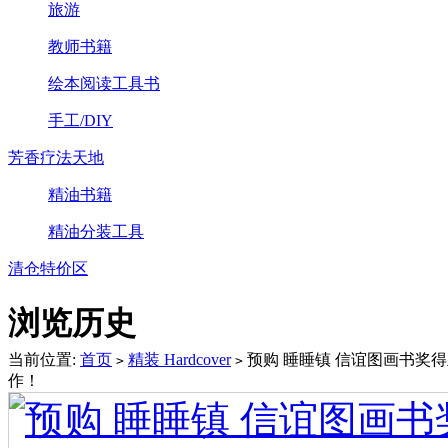
旅游
教师书籍
绘本阅读工具书
手工/DIY
芳香疗法天地
精油书籍
精油分装工具
清仓特价区
浏览历史
当前位置:
首页
精装 Hardcover
预购 睡睡镇 信谊图画书奖
>
>
作！