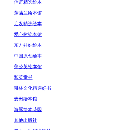
信谊精选绘本
蒲蒲兰绘本馆
启发精选绘本
爱心树绘本馆
东方娃娃绘本
中国原创绘本
蒲公英绘本馆
和英童书
耕林文化精选好书
麦田绘本馆
海豚绘本花园
其他出版社