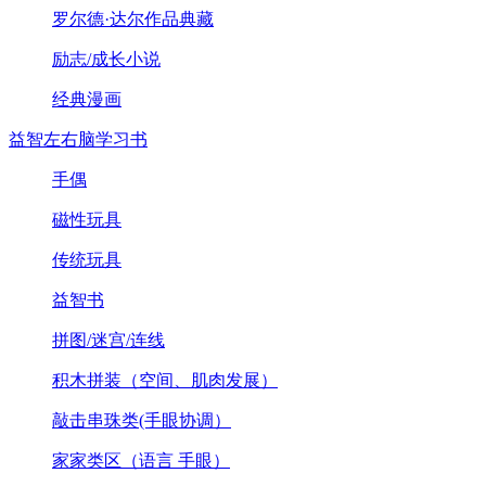
罗尔德·达尔作品典藏
励志/成长小说
经典漫画
益智左右脑学习书
手偶
磁性玩具
传统玩具
益智书
拼图/迷宫/连线
积木拼装（空间、肌肉发展）
敲击串珠类(手眼协调）
家家类区（语言 手眼）