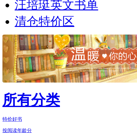
汪培珽英文书单
清仓特价区
所有分类
特价好书
按阅读年龄分