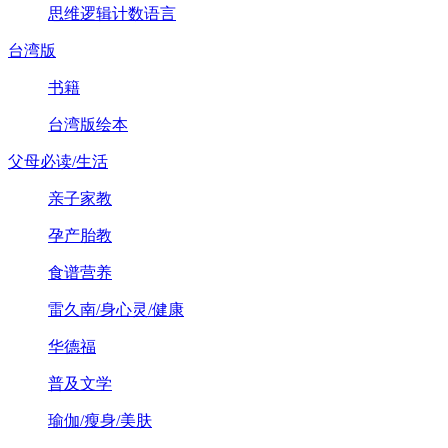
思维逻辑计数语言
台湾版
书籍
台湾版绘本
父母必读/生活
亲子家教
孕产胎教
食谱营养
雷久南/身心灵/健康
华德福
普及文学
瑜伽/瘦身/美肤