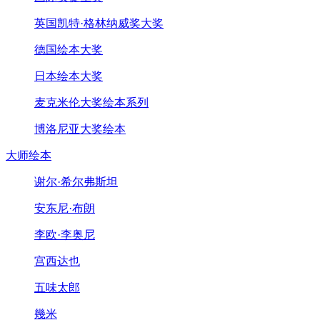
英国凯特·格林纳威奖大奖
德国绘本大奖
日本绘本大奖
麦克米伦大奖绘本系列
博洛尼亚大奖绘本
大师绘本
谢尔·希尔弗斯坦
安东尼·布朗
李欧·李奥尼
宫西达也
五味太郎
幾米