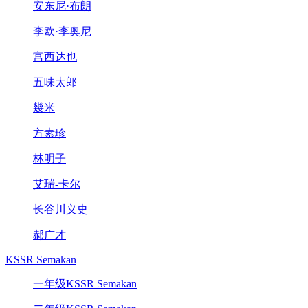
安东尼·布朗
李欧·李奥尼
宫西达也
五味太郎
幾米
方素珍
林明子
艾瑞-卡尔
长谷川义史
郝广才
KSSR Semakan
一年级KSSR Semakan