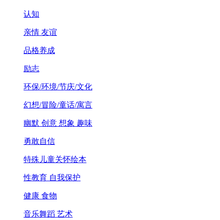
认知
亲情 友谊
品格养成
励志
环保/环境/节庆/文化
幻想/冒险/童话/寓言
幽默 创意 想象 趣味
勇敢自信
特殊儿童关怀绘本
性教育 自我保护
健康 食物
音乐舞蹈 艺术