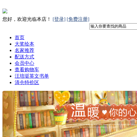
您好，欢迎光临本店！
[登录]
[免费注册]
首页
大奖绘本
名家推荐
配送方式
会员中心
查看购物车
汪培珽英文书单
清仓特价区