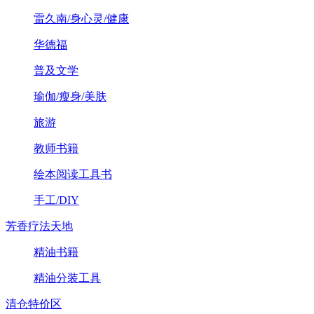
雷久南/身心灵/健康
华德福
普及文学
瑜伽/瘦身/美肤
旅游
教师书籍
绘本阅读工具书
手工/DIY
芳香疗法天地
精油书籍
精油分装工具
清仓特价区