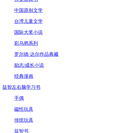
中国原创文学
台湾儿童文学
国际大奖小说
彩乌鸦系列
罗尔德·达尔作品典藏
励志/成长小说
经典漫画
益智左右脑学习书
手偶
磁性玩具
传统玩具
益智书