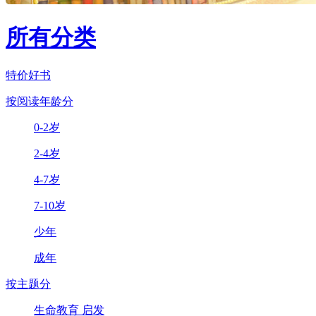
所有分类
特价好书
按阅读年龄分
0-2岁
2-4岁
4-7岁
7-10岁
少年
成年
按主题分
生命教育 启发