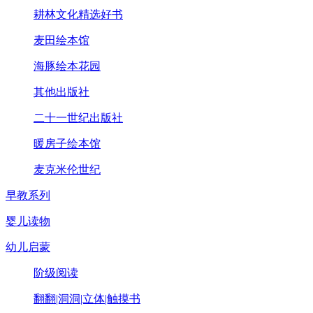
耕林文化精选好书
麦田绘本馆
海豚绘本花园
其他出版社
二十一世纪出版社
暖房子绘本馆
麦克米伦世纪
早教系列
婴儿读物
幼儿启蒙
阶级阅读
翻翻|洞洞|立体|触摸书