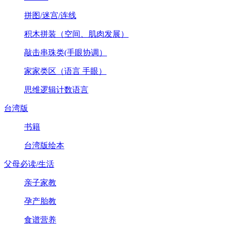
拼图/迷宫/连线
积木拼装（空间、肌肉发展）
敲击串珠类(手眼协调）
家家类区（语言 手眼）
思维逻辑计数语言
台湾版
书籍
台湾版绘本
父母必读/生活
亲子家教
孕产胎教
食谱营养