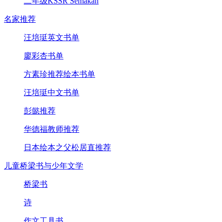
二年级KSSR Semakan
名家推荐
汪培珽英文书单
廖彩杏书单
方素珍推荐绘本书单
汪培珽中文书单
彭懿推荐
华德福教师推荐
日本绘本之父松居直推荐
儿童桥梁书与少年文学
桥梁书
诗
作文工具书