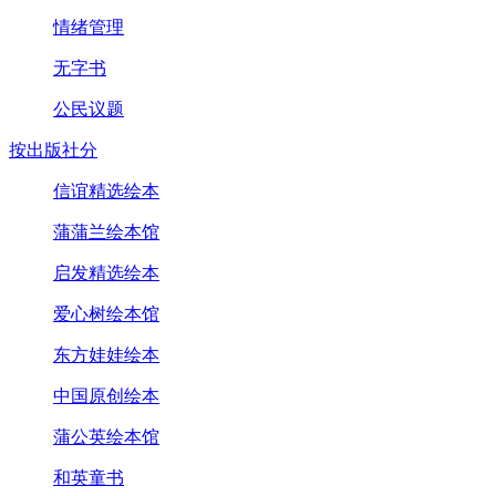
情绪管理
无字书
公民议题
按出版社分
信谊精选绘本
蒲蒲兰绘本馆
启发精选绘本
爱心树绘本馆
东方娃娃绘本
中国原创绘本
蒲公英绘本馆
和英童书