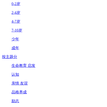
0-2岁
2-4岁
4-7岁
7-10岁
少年
成年
按主题分
生命教育 启发
认知
亲情 友谊
品格养成
励志