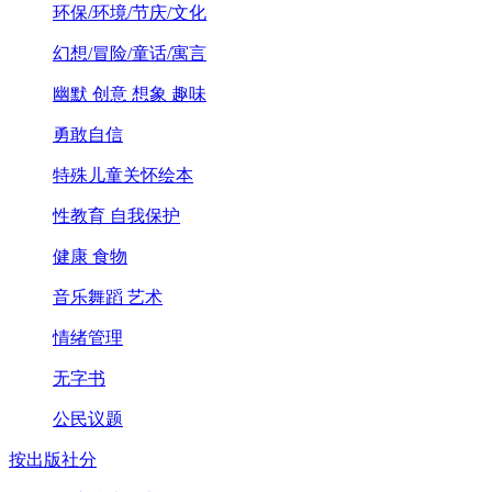
环保/环境/节庆/文化
幻想/冒险/童话/寓言
幽默 创意 想象 趣味
勇敢自信
特殊儿童关怀绘本
性教育 自我保护
健康 食物
音乐舞蹈 艺术
情绪管理
无字书
公民议题
按出版社分