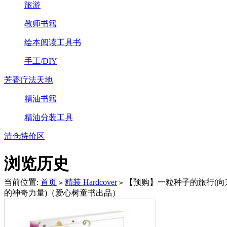
旅游
教师书籍
绘本阅读工具书
手工/DIY
芳香疗法天地
精油书籍
精油分装工具
清仓特价区
浏览历史
当前位置:
首页
精装 Hardcover
【预购】一粒种子的旅行(
>
>
的神奇力量)（爱心树童书出品）