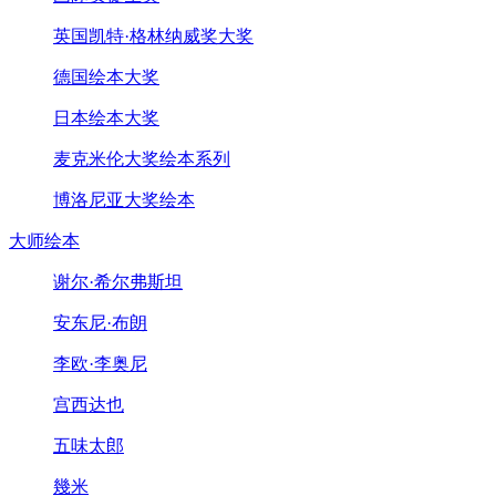
英国凯特·格林纳威奖大奖
德国绘本大奖
日本绘本大奖
麦克米伦大奖绘本系列
博洛尼亚大奖绘本
大师绘本
谢尔·希尔弗斯坦
安东尼·布朗
李欧·李奥尼
宫西达也
五味太郎
幾米