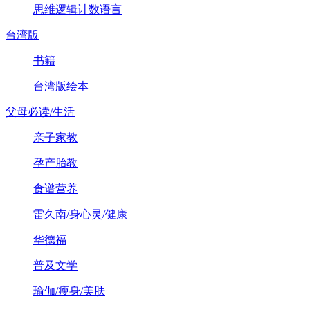
思维逻辑计数语言
台湾版
书籍
台湾版绘本
父母必读/生活
亲子家教
孕产胎教
食谱营养
雷久南/身心灵/健康
华德福
普及文学
瑜伽/瘦身/美肤