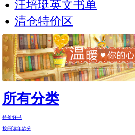
汪培珽英文书单
清仓特价区
所有分类
特价好书
按阅读年龄分