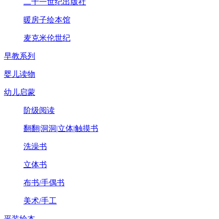
二十一世纪出版社
暖房子绘本馆
麦克米伦世纪
早教系列
婴儿读物
幼儿启蒙
阶级阅读
翻翻|洞洞|立体|触摸书
洗澡书
立体书
布书/手偶书
美术/手工
平装绘本