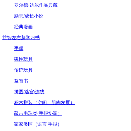
罗尔德·达尔作品典藏
励志/成长小说
经典漫画
益智左右脑学习书
手偶
磁性玩具
传统玩具
益智书
拼图/迷宫/连线
积木拼装（空间、肌肉发展）
敲击串珠类(手眼协调）
家家类区（语言 手眼）