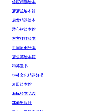
信谊精选绘本
蒲蒲兰绘本馆
启发精选绘本
爱心树绘本馆
东方娃娃绘本
中国原创绘本
蒲公英绘本馆
和英童书
耕林文化精选好书
麦田绘本馆
海豚绘本花园
其他出版社