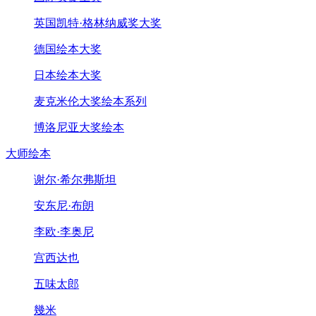
英国凯特·格林纳威奖大奖
德国绘本大奖
日本绘本大奖
麦克米伦大奖绘本系列
博洛尼亚大奖绘本
大师绘本
谢尔·希尔弗斯坦
安东尼·布朗
李欧·李奥尼
宫西达也
五味太郎
幾米