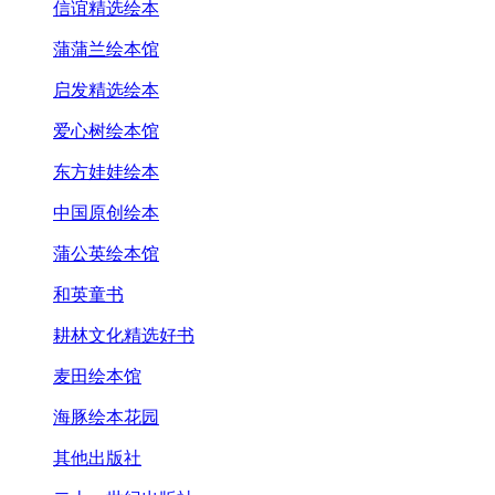
信谊精选绘本
蒲蒲兰绘本馆
启发精选绘本
爱心树绘本馆
东方娃娃绘本
中国原创绘本
蒲公英绘本馆
和英童书
耕林文化精选好书
麦田绘本馆
海豚绘本花园
其他出版社