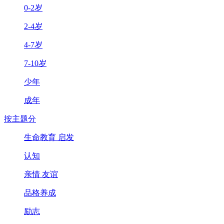
0-2岁
2-4岁
4-7岁
7-10岁
少年
成年
按主题分
生命教育 启发
认知
亲情 友谊
品格养成
励志