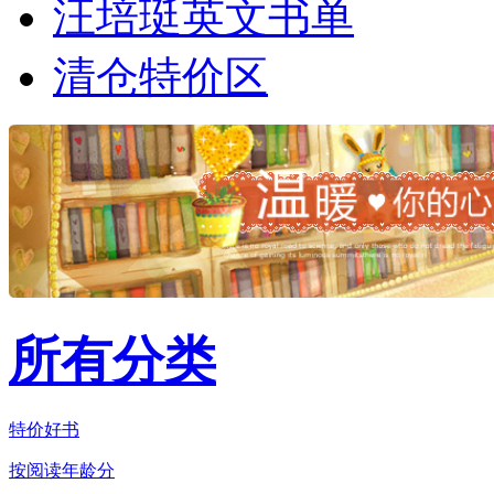
汪培珽英文书单
清仓特价区
所有分类
特价好书
按阅读年龄分