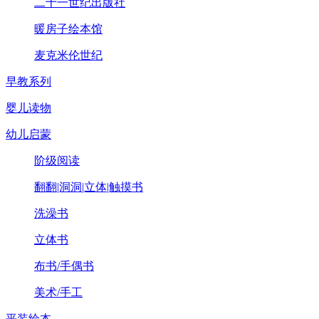
二十一世纪出版社
暖房子绘本馆
麦克米伦世纪
早教系列
婴儿读物
幼儿启蒙
阶级阅读
翻翻|洞洞|立体|触摸书
洗澡书
立体书
布书/手偶书
美术/手工
平装绘本