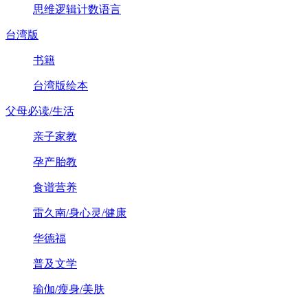
思维逻辑计数语言
台湾版
书籍
台湾版绘本
父母必读/生活
亲子家教
孕产胎教
食谱营养
雷久南/身心灵/健康
华德福
普及文学
瑜伽/瘦身/美肤