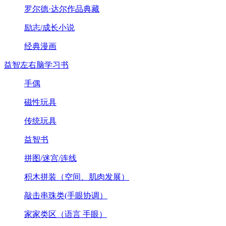
罗尔德·达尔作品典藏
励志/成长小说
经典漫画
益智左右脑学习书
手偶
磁性玩具
传统玩具
益智书
拼图/迷宫/连线
积木拼装（空间、肌肉发展）
敲击串珠类(手眼协调）
家家类区（语言 手眼）