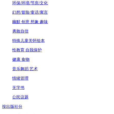
环保/环境/节庆/文化
幻想/冒险/童话/寓言
幽默 创意 想象 趣味
勇敢自信
特殊儿童关怀绘本
性教育 自我保护
健康 食物
音乐舞蹈 艺术
情绪管理
无字书
公民议题
按出版社分