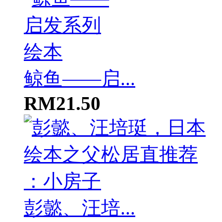
鲸鱼——启...
RM21.50
彭懿、汪培...