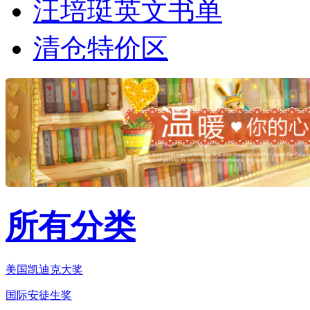
汪培珽英文书单
清仓特价区
所有分类
美国凯迪克大奖
国际安徒生奖