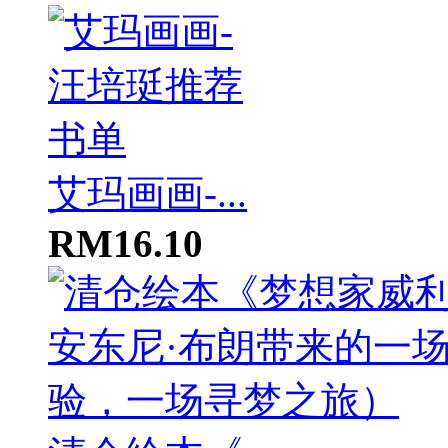
艾玛画画-...
RM16.10