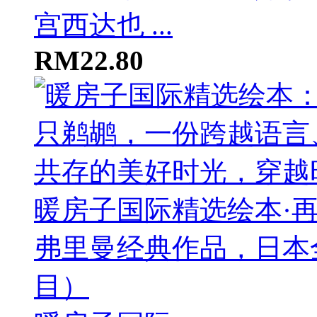
宫西达也 ...
RM22.80