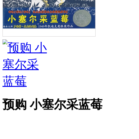
预购 小塞尔采蓝莓