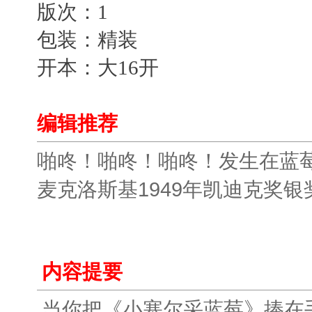
版次：1
包装：精装
开本：大16开
编辑推荐
啪咚！啪咚！啪咚！发生在蓝
麦克洛斯基1949年凯迪克奖银
内容提要
当你把《小塞尔采蓝莓》捧在