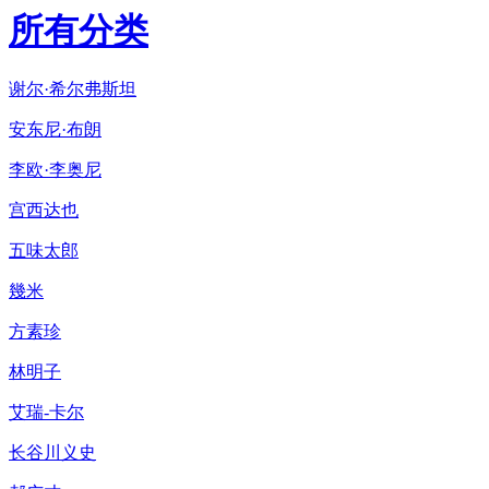
所有分类
谢尔·希尔弗斯坦
安东尼·布朗
李欧·李奥尼
宫西达也
五味太郎
幾米
方素珍
林明子
艾瑞-卡尔
长谷川义史