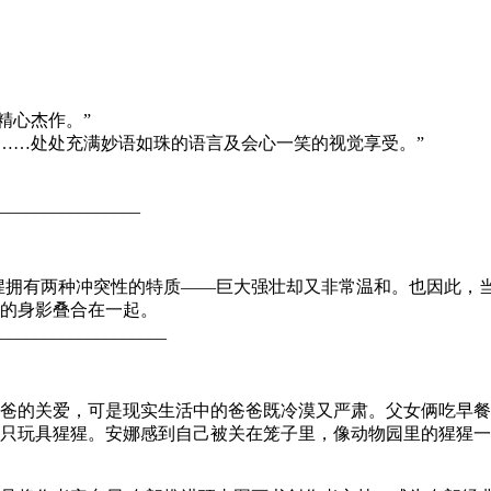
精心杰作。”
本……处处充满妙语如珠的语言及会心一笑的视觉享受。”
________________
猩拥有两种冲突性的特质——巨大强壮却又非常温和。也因此，
的身影叠合在一起。
___________________
爸的关爱，可是现实生活中的爸爸既冷漠又严肃。父女俩吃早餐
只玩具猩猩。安娜感到自己被关在笼子里，像动物园里的猩猩一