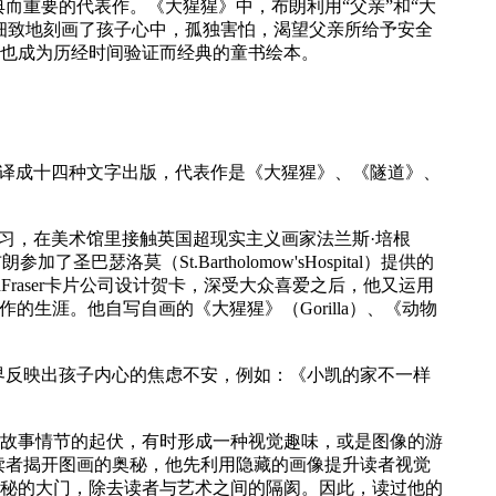
而重要的代表作。《大猩猩》中，布朗利用“父亲”和“大
细致地刻画了孩子心中，孤独害怕，渴望父亲所给予安全
也成为历经时间验证而经典的童书绘本。
先后被译成十四种文字出版，代表作是《大猩猩》、《隧道》、
rt）学习，在美术馆里接触英国超现实主义画家法兰斯·培根
瑟洛莫（St.Bartholomow'sHospital）提供的
Fraser卡片公司设计贺卡，深受大众喜爱之后，他又运用
书创作的生涯。他自写自画的《大猩猩》（Gorilla）、《动物
反映出孩子内心的焦虑不安，例如：《小凯的家不一样
故事情节的起伏，有时形成一种视觉趣味，或是图像的游
读者揭开图画的奥秘，他先利用隐藏的画像提升读者视觉
秘的大门，除去读者与艺术之间的隔阂。因此，读过他的