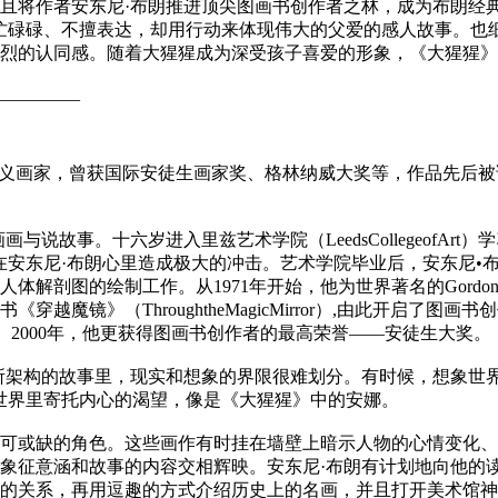
且将作者安东尼·布朗推进顶尖图画书创作者之林，成为布朗经典
忙碌碌、不擅表达，却用行动来体现伟大的父爱的感人故事。也
烈的认同感。随着大猩猩成为深受孩子喜爱的形象，《大猩猩》
_________
大师，超现实主义画家，曾获国际安徒生画家奖、格林纳威大奖等，作品
与说故事。十六岁进入里兹艺术学院（LeedsCollegeofA
在安东尼·布朗心里造成极大的冲击。艺术学院毕业后，安东尼•布朗参加了圣巴
解剖图的绘制工作。从1971年开始，他为世界著名的Gordon
越魔镜》（ThroughtheMagicMirror）,由此开启了图画
威奖。2000年，他更获得图画书创作者的最高荣誉——安徒生大奖。
架构的故事里，现实和想象的界限很难划分。有时候，想象世界
象的世界里寄托内心的渴望，像是《大猩猩》中的安娜。
或缺的角色。这些画作有时挂在墙壁上暗示人物的心情变化、
象征意涵和故事的内容交相辉映。安东尼·布朗有计划地向他的
的关系，再用逗趣的方式介绍历史上的名画，并且打开美术馆神