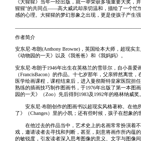
《大猩猩》当年一经出版，就一举荣获多项重要大奖，并
猩猩”的共同点——高大威武却亲切温和，描绘了一个忙
感的心理。大猩猩的梦幻形象之出现，更是使孩子产生强
__________________________________________________
作者简介
安东尼·布朗(Anthony Browne)，英国绘本
《动物园的一天》以及《我爸爸》和《我妈妈》。
安东尼·布朗于1946年出生在英格兰的雪菲尔，自小喜爱画画
（FrancisBacon）的作品。十七岁那年，父亲猝然离世，
医学绘画课程，课程结束后，进入曼彻斯特皇家医院担任人体
熟练的插画技巧制作图画书，于1976年出版了第一本图画书《穿
园的一天》（Zoo）先后得到1983及1992年的格林纳
安东尼·布朗创作的图画书以超现实风格著称。在他所
了》（Changes）里的小凯；还有些时候，孩子在想
在他过去的作品当中，艺术史上的名画常常扮演着不可
戏，邀请读者去寻找和判断，甚至，刻意将画作所内蕴的
的敏锐度，引发读者深入思考图像的意义、文字与图像间