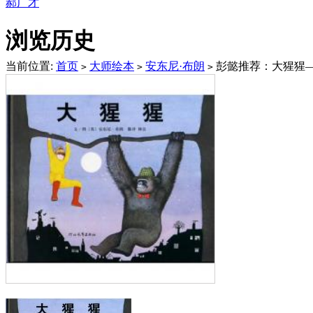
郝广才
浏览历史
当前位置:
首页
大师绘本
安东尼·布朗
彭懿推荐：大猩猩
>
>
>