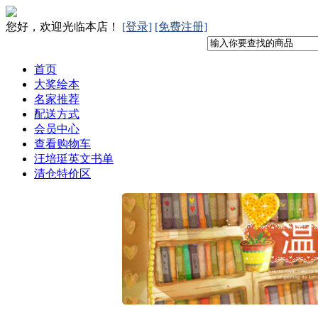
您好，欢迎光临本店！
[登录]
[免费注册]
首页
大奖绘本
名家推荐
配送方式
会员中心
查看购物车
汪培珽英文书单
清仓特价区