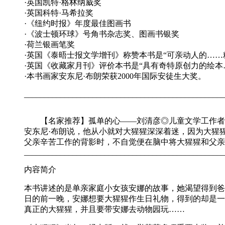
·英国凯特·格林纳威奖
·英国科特·马希拉奖
·《纽约时报》年度最佳图画书
·《波士顿环球》号角书杂志奖、图画书银奖
·荷兰银画笔奖
·英国《泰晤士报文学增刊》称赞本书是“可亲动人的……
·英国《收藏家月刊》评价本书是“具有奇特原创力的绘
·本书画家安东尼·布朗荣获2000年国际安徒生大奖。
__________________________________________________
【名家推荐】孤单的心——刘清彦◎儿童文学工作者
安东尼·布朗说，他从小就对大猩猩深深着迷，因为大猩
父亲辛苦工作的背影时，不自觉便在脑中将大猩猩和父亲
__________________________________________________
内容简介
本书讲述的是单亲家庭小女孩安娜的故事，她渴望得到爸
日的前一晚，安娜想要大猩猩作生日礼物，得到的却是一
真正的大猩猩，并且要带安娜去动物园玩……