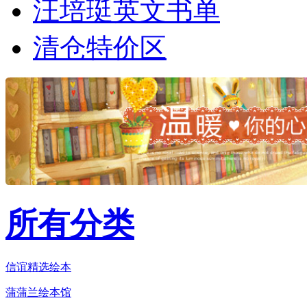
汪培珽英文书单
清仓特价区
所有分类
信谊精选绘本
蒲蒲兰绘本馆