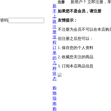
新用户？ 立即注册，享
注册
新
手
如果您不是会员，请注册
上
密码
友情提示：
路
注
不注册为会员不可以在本店购
册
流
但注册之后您可以：
程
订
1. 保存您的个人资料
单
2. 收藏您关注的商品
的
几
3. 订阅本店商品信息
种
状
态
购
物
指
南
购