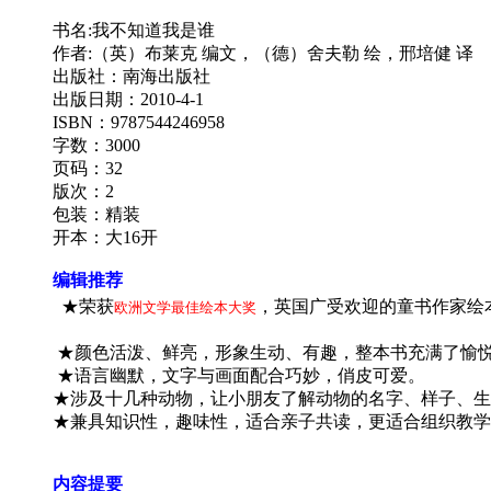
书名:我不知道我是谁
作者:
（英）布莱克 编文，（德）舍夫勒 绘，邢培健 译
出版社：南海出版社
出版日期：2010-4-1
ISBN：9787544246958
字数：3000
页码：32
版次：2
包装：精装
开本：大16开
编辑推荐
★荣获
，
英国广受欢迎的童书作家绘
欧洲文学最佳绘本大奖
★颜色活泼、鲜亮，形象生动、有趣，整本书充满了愉
★语言幽默，文字与画面配合巧妙，俏皮可爱。
★涉及十几种动物，让小朋友了解动物的名字、样子、
★兼具知识性，趣味性，适合亲子共读，更适合组织教学
内容提要