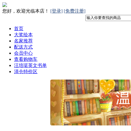
您好，欢迎光临本店！
[登录]
[免费注册]
首页
大奖绘本
名家推荐
配送方式
会员中心
查看购物车
汪培珽英文书单
清仓特价区