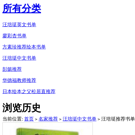
所有分类
汪培珽英文书单
廖彩杏书单
方素珍推荐绘本书单
汪培珽中文书单
彭懿推荐
华德福教师推荐
日本绘本之父松居直推荐
浏览历史
当前位置:
首页
名家推荐
汪培珽中文书单
汪培珽推荐书单
>
>
>