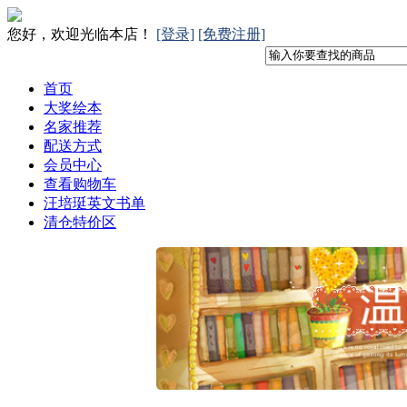
您好，欢迎光临本店！
[登录]
[免费注册]
首页
大奖绘本
名家推荐
配送方式
会员中心
查看购物车
汪培珽英文书单
清仓特价区