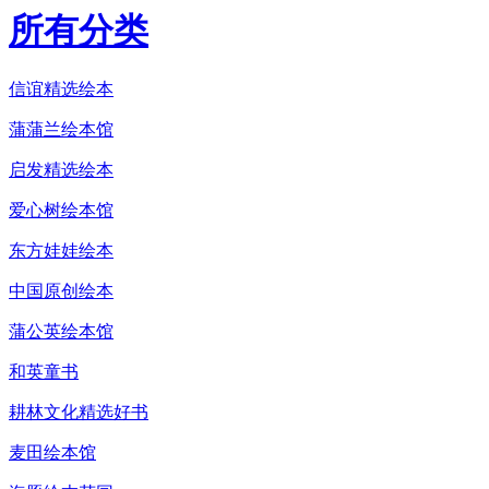
所有分类
信谊精选绘本
蒲蒲兰绘本馆
启发精选绘本
爱心树绘本馆
东方娃娃绘本
中国原创绘本
蒲公英绘本馆
和英童书
耕林文化精选好书
麦田绘本馆