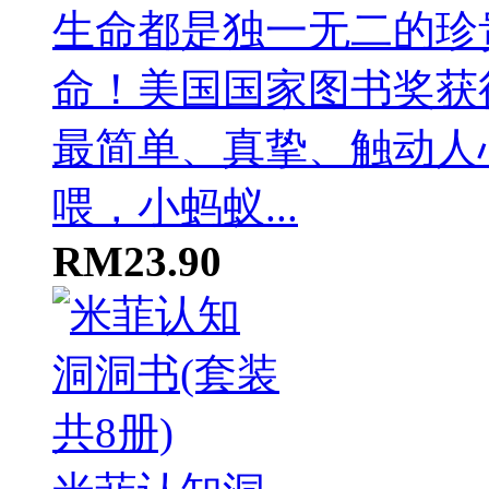
喂，小蚂蚁...
RM23.90