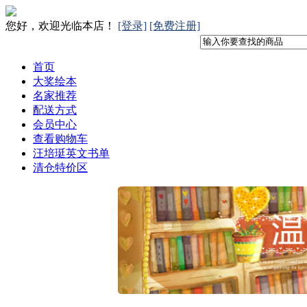
您好，欢迎光临本店！
[登录]
[免费注册]
首页
大奖绘本
名家推荐
配送方式
会员中心
查看购物车
汪培珽英文书单
清仓特价区