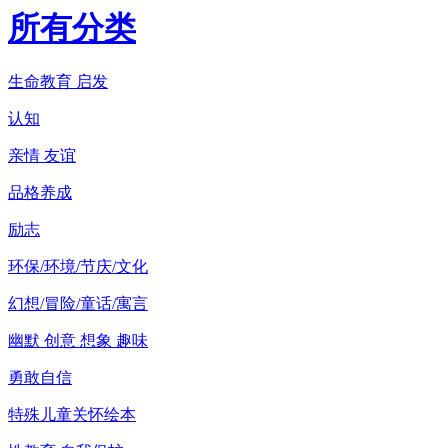
所有分类
生命教育 启发
认知
亲情 友谊
品格养成
励志
环保/环境/节庆/文化
幻想/冒险/童话/寓言
幽默 创意 想象 趣味
勇敢自信
特殊儿童关怀绘本