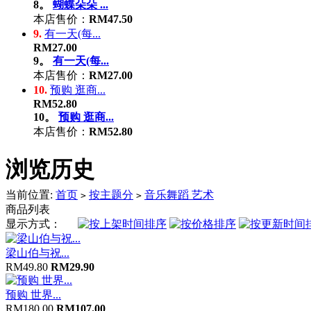
8。
蝴蝶朵朵 ...
本店售价：
RM47.50
9.
有一天(每...
RM27.00
9。
有一天(每...
本店售价：
RM27.00
10.
预购 逛商...
RM52.80
10。
预购 逛商...
本店售价：
RM52.80
浏览历史
当前位置:
首页
按主题分
音乐舞蹈 艺术
>
>
商品列表
显示方式：
梁山伯与祝...
RM49.80
RM29.90
预购 世界...
RM180.00
RM107.00